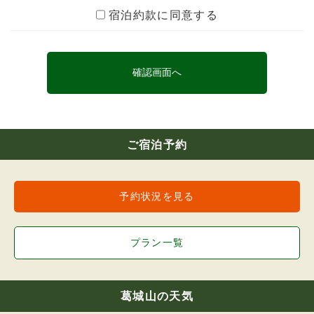
（3）宿泊しようとする人が宿泊に関し、法令
宿泊約款に同意する
の規定または公の秩序若しくは善良の風俗に反
する行為をするおそれがあると認められたと
き。
（4）宿泊しようとする人が、暴力団、暴力団
員、暴力団関係者、その他反社会的勢力である
とき。
（5）宿泊しようとする人が、暴力団または暴
力団員が事業活動を支配する法人その他の団体
であるとき。
（6）宿泊しようとする人が法人で、その役員
ご宿泊予約
のうちに暴力団員に該当する者があるとき。
（7）宿泊しようとする人が、高原ロッジ従業
員に対して暴力的要求行為を行ったとき。
予約状況を見る
（8）宿泊しようとする人が伝染病の疾患また
は、精神に異常があると認められたとき。
（9）宿泊に関し合理的な範囲を超える負担を
求められたとき。
プラン一覧
（10）天災、施設の故障、その他やむを得な
い理由があるとき。
（11）宿泊しようとする人が、泥酔等で他の
利用者に迷惑を及ぼすおそれがあるとき。
葛城山の天気