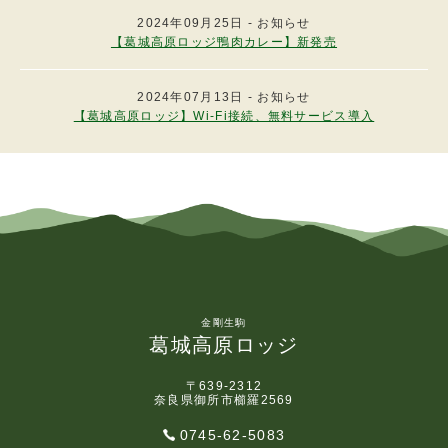
第９条
高原ロッジの各施設の営業時間は、次のとおり
2024年09月25日 - お知らせ
とします。
【葛城高原ロッジ鴨肉カレー】新発売
（1）レストラン（３階）
夕食・・・午後６時から午後８時３０分まで
朝食・・・午前７時３０分から午前８時３０分
2024年07月13日 - お知らせ
まで
【葛城高原ロッジ】Wi-Fi接続、無料サービス導入
昼食・・・午前１１時から午後３時まで
（2）売店（３階）
午前７時から午後８時３０分まで
（3）入浴（地下１階）
日帰り入浴・・ 午前１１時から午後３時まで
宿泊当日 ・・ 終日利用可
2.前項の時間は、臨時に変更することがありま
す。
（利用料の支払い）
第１０条
金剛生駒
葛城高原ロッジ
1.利用料等の支払いは通貨または高原ロッジが
認めた有価証券およびクレジットカードにより
宿泊者の出発の際、または高原ロッジが請求し
〒639-2312
たときは、高原ロッジのフロントにおいて精算
奈良県御所市櫛羅2569
を行っていただきます。
0745-62-5083
2.宿泊者が客室の使用を開始したのち、任意に