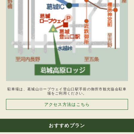
をいただきます。なお、１５名以上の団体は利
用日を除く１０日前、１２月３１日～１月３日
の間は１４日前。
2.高原ロッジは、宿泊者が連絡をしないで宿泊
当日午後５時（あらかじめ到着時刻が明示され
ている場合はその時刻を２時間経過した時刻）
になっても到着しないときは、その予約は申込
者より解除されたものとして処理することがあ
ります。
3.前項の規定のより解除されたものとみなした
場合において、宿泊者がその連絡をしなかった
ことが、列車、バス等公共の運輸機関の不着、
遅延その他宿泊者の責に帰さない理由によるも
のであることが明らかなときは、第１項の違約
金はいただきません。
第６条
駐車場は、葛城山ロープウェイ登山口駅手前の御所市観光協会駐車
1.高原ロッジは、他に定める場合を除くほか、
場をご利用ください。
次の場合には予約を解除することがあります。
アクセス方法はこちら
（1）第２条第３号から第１１号までに該当す
ることとなったとき。
（2）第３条によって明告された事項が、故意
に歪曲されたと認められたとき。
おすすめプラン
（3）第４条第１項の予約金の支払いを請求し
た場合において期限までにその支払いがないと