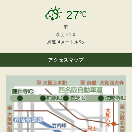
（氏名等の明告）
第３条
27
高原ロッジは、予約の申込みをお受けするに当
たり、その予約申込者に対して次の事項の明告
を求めることがあります。
雨
（1）宿泊者の住所、氏名、連絡先、人数、利
湿度
81
％
用日数、夕食メニュー、ロープウェイ利用の有
無。
風速
4
メートル/秒
（2）その他高原ロッジが、必要と認めた事
項。
アクセスマップ
（予約金）
第４条
1.高原ロッジは、予約の申込みをお引受けした
場合には、期限を定めて、予定利用料を限度と
する予約金の支払いを求めることがあります。
2.前項の予約金は、次条に定める場合に該当す
るときは、同条の違約金に充当し、残額があれ
ば返還します。
（予約の解除）
第５条
1.予約の申込者が予約の全部または一部をキャ
ンセルする際は利用日を除く７日前から違約金