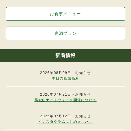
き。
2.高原ロッジは、前項の規定により、予約を解
お食事メニュー
除したときは、その予約についてすでに収受し
た予約金があれば返還します。
（宿泊の登録）
宿泊プラン
第７条
宿泊者は宿泊当日高原ロッジのフロントにおい
て、次の事項を登録していただきます。
（1）宿泊者の住所、氏名、年齢、連絡先。
新着情報
（2）その他高原ロッジが必要と認めた事項。
（客室の利用時間）
2026年08月09日 - お知らせ
第８条
本日の葛城高原
1.宿泊者が高原ロッジの客室を利用する時間
は、宿泊当日の午後４時から次の日の午前１０
時までです。
2026年07月21日 - お知らせ
2.前項の規定のかかわらず、利用時間を超えて
葛城山ナイトウォーク開催について
客室の利用に応じることがあります。この場合
においては、別途追加料金を申し受けます。
3.高原ロッジの門限は午後１０時とします。
2025年07月12日 - お知らせ
インスタグラムはじめました。
（営業時間）