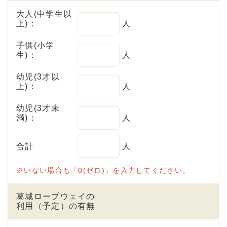
大人(中学生以
上)：
人
子供(小学
生)：
人
幼児(3才以
上)：
人
幼児(3才未
満)：
人
合計
人
※いない場合も「0(ゼロ)」を入力してください。
葛城ロープウェイの
利用（予定）の有無